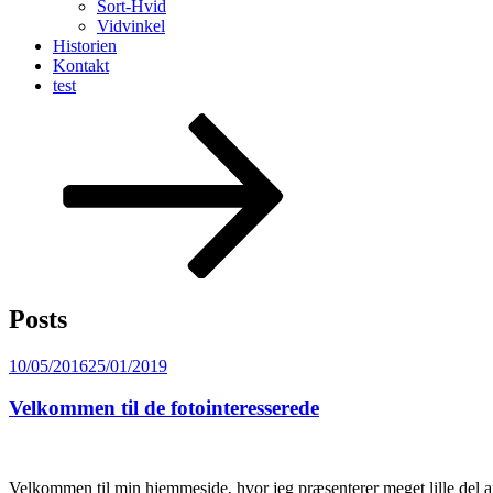
Sort-Hvid
Vidvinkel
Historien
Kontakt
test
Scroll
down
to
content
Posts
Posted
10/05/2016
25/01/2019
on
Velkommen til de fotointeresserede
Velkommen til min hjemmeside, hvor jeg præsenterer meget lille del a