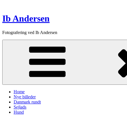
Skip
to
content
Ib Andersen
Fotografering ved Ib Andersen
Home
Nye billeder
Danmark rundt
Sejlads
Hund