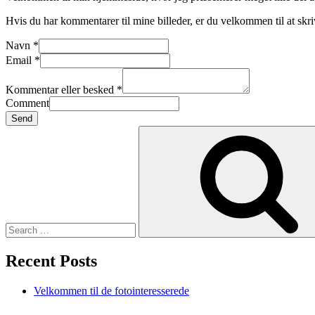
Hvis du har kommentarer til mine billeder, er du velkommen til at skriv
Navn
*
Email
*
Kommentar eller besked
*
Comment
Send
Search
for:
Recent Posts
Velkommen til de fotointeresserede