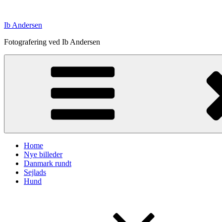
Skip
to
Ib Andersen
content
Fotografering ved Ib Andersen
Home
Nye billeder
Danmark rundt
Sejlads
Hund